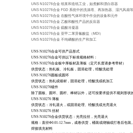
UNS N10276合金 纸浆和造纸工业，如煮解和漂白容器
UNS N10276合金 FGD 系统中的洗涤塔、再加热器、湿汽风扇
UNS N10276合金 在酸性气体环境中作业的设备和元件
UNS N10276合金 乙酸和酸性产品的反应器
UNS N10276合金 硫酸冷凝器
UNS N10276合金 亚甲二苯异氰酸盐（MDI）
UNS N10276合金 不纯磷酸的生产和加工
UNS N10276
合金可供产品形式
UNS N10276合金可供以下标准规格材料：
UNS N10276合金板中厚板材及薄板（定尺长度请参考带材）
供货状态：热轧板、冷轧板，固溶处理，经酸洗处理
UNS N10276圆板或圆环
供货状态：热轧或锻材，固溶处理，经酸洗或机加工
UNS N10276锻件
除了圆板、圆环、圆杆、棒材以外，还可按要求提供不规则形状
UNS N10276 薄板
供货状态：冷轧退火，或固溶处理、经酸洗或光亮退火
UNS N10276 丝材
UNS N10276合金供货状态：光亮拉丝，光亮退火
规格：直径Φ0.01-12.7mm，成卷供货，桶装或绕轴或打卷后包装
焊接填充材料