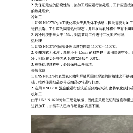
2.
为保证最佳的防腐性能，热加工后应进行热处理，工件应直接
的热处理炉。
冷加工
1. UNS N10276
的加工硬化率大于奥氏体不锈钢，因此需要对加工
进行挑选。工件应为固溶热处理态，并且在冷轧过程中应有中间
2.
若冷轧变形量大于 15%，则需要对工件进行二次固溶处理。
热处理
1. UNS N10276
的固溶处理温度范围是 1100℃～1160℃。
2.
冷却方式为水淬，厚度小于 1.5mm 的材料也可采用快速空冷
冷，则应在 2 分钟内从 1000℃冷却至 600℃。
3.
在热处理过程中，必须保持工件清洁。
去氧化皮
1. UNS N10276
的表面氧化物和焊缝周围的焊渣的附着性比不锈钢
强，推荐使用细晶砂带或细晶砂轮进行打磨。
2.
在用 HNO3/HF 混合酸进行酸洗前必须喷砂或打磨将氧化膜打
机加工
由于 UNS N10276对加工硬化敏感，因此宜采用低切削速度和重
进行加工，才能车入已冷作硬化的表层下面。