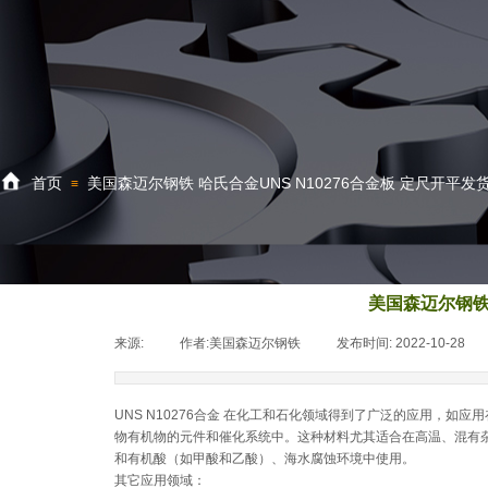
首页
关于公司
首页
美国森迈尔钢铁 哈氏合金UNS N10276合金板 定尺开平发货
≡
美国森迈尔钢铁 
来源:
|
作者:
美国森迈尔钢铁
|
发布时间:
2022-10-28
|
UNS N10276合金 在化工和石化领域得到了广泛的应用，如应
物有机物的元件和催化系统中。这种材料尤其适合在高温、混有
和有机酸（如甲酸和乙酸）、海水腐蚀环境中使用。
其它应用领域：