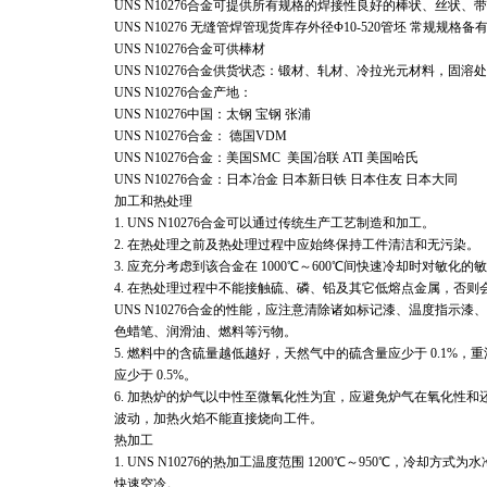
UNS N10276
合金可提供所有规格的焊接性良好的棒状、丝状、带
UNS N10276 无缝管焊管现货库存外径Φ10-520管坯 常规规格备
UNS N10276合金可供棒材
UNS N10276合金供货状态：锻材、轧材、冷拉光元材料，固
UNS N10276
合金产地：
UNS N10276
中国：太钢 宝钢 张浦
UNS N10276
合金： 德国VDM
UNS N10276
合金：美国SMC 美国冶联 ATI 美国哈氏
UNS N10276
合金：日本冶金 日本新日铁 日本住友 日本大同
加工和热处理
1. UNS N10276
合金可以通过传统生产工艺制造和加工。
2.
在热处理之前及热处理过程中应始终保持工件清洁和无污染。
3.
应充分考虑到该合金在 1000℃～600℃间快速冷却时对敏化的
4.
在热处理过程中不能接触硫、磷、铅及其它低熔点金属，否则
UNS N10276
合金的性能，应注意清除诸如标记漆、温度指示漆、
色蜡笔、润滑油、燃料等污物。
5.
燃料中的含硫量越低越好，天然气中的硫含量应少于 0.1%，
应少于 0.5%。
6.
加热炉的炉气以中性至微氧化性为宜，应避免炉气在氧化性和
波动，加热火焰不能直接烧向工件。
热加工
1. UNS N10276
的热加工温度范围 1200℃～950℃，冷却方式为水
快速空冷。