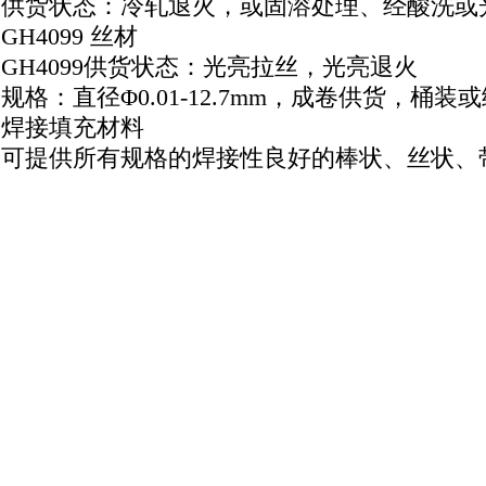
供货状态：冷轧退火，或固溶处理、经酸洗或
GH4099 丝材
GH4099供货状态：光亮拉丝，光亮退火
规格：直径Φ0.01-12.7mm，成卷供货，桶
焊接填充材料
可提供所有规格的焊接性良好的棒状、丝状、
GH4099 无缝管焊管现货库存外径Φ10-520
GH4099可供棒材
供货状态：锻材、轧材、冷拉光元材料，固溶
GH4099 化学元素成分含量(%
成
Fe
C
Si
Mn
P
S
Cr
Cu
分
最
小
-
-
-
-
-
-
17
-
值
最
大
2
0.08
0.5
0.4
0.015
0.015
20
0.25
值