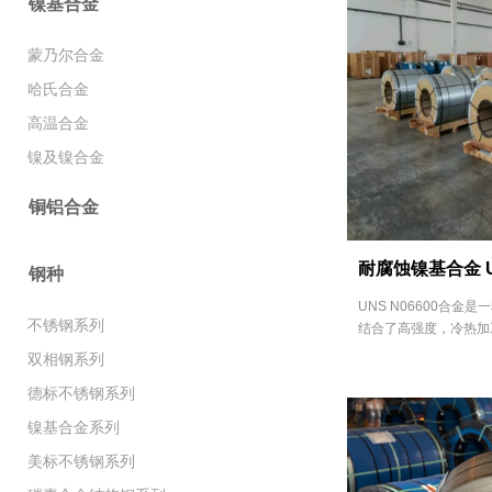
镍基合金
蒙乃尔合金
哈氏合金
高温合金
镍及镍合金
铜铝合金
耐腐蚀镍基合金 UN
钢种
UNS N06600合金
不锈钢系列
结合了高强度，冷热加工性
双相钢系列
德标不锈钢系列
镍基合金系列
美标不锈钢系列