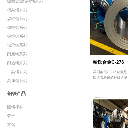
碳素合金结构钢系列
模具钢系列
渗碳钢系列
弹簧钢系列
锅炉钢系列
轴承钢系列
耐磨钢系列
哈氏合金C-276
耐热钢系列
工具钢系列
美国哈氏C-276合金
因含有极低的硅碳含量，被
高速钢系列
钢铁产品
圆钢棒材
管子
方钢